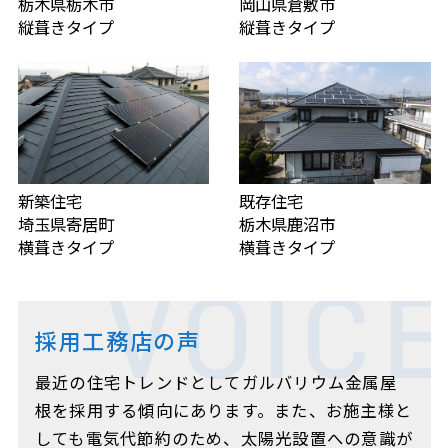
栃木県栃木市
岡山県倉敷市
縦葺きタイプ
縦葺きタイプ
新築住宅
既存住宅
埼玉県寄居町
栃木県鹿沼市
横葺きタイプ
横葺きタイプ
VOIC
採用工務店の声
最近の住宅トレンドとしてガルバリウム金属屋
根を採用する傾向にあります。また、お施主様と
しても電気代節約のため、太陽光設置への意識が